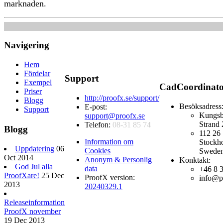
marknaden.
Navigering
Hem
Fördelar
Support
Exempel
CadCoordinat
Priser
http://proofx.se/support/
Blogg
Besöksadress
E-post:
Support
Kungsb
support@proofx.se
Strand 
Telefon:
08-31 85 74
Blogg
112 26
Information om
Stockh
Uppdatering
06
Cookies
Swede
Oct 2014
Anonym & Personlig
Konktakt:
God Jul alla
data
+46 8 
ProofXare!
25 Dec
ProofX version:
info@p
2013
20240329.1
Releaseinformation
ProofX november
19 Dec 2013