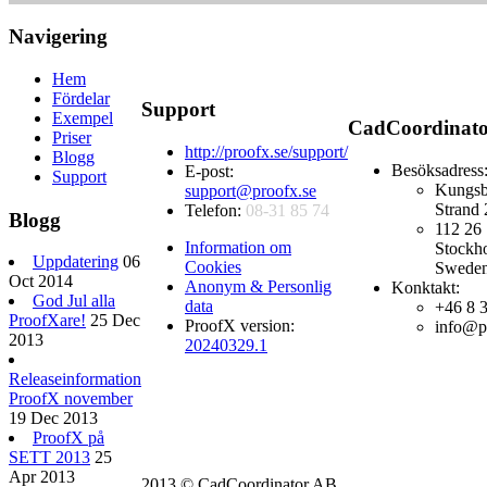
Navigering
Hem
Fördelar
Support
Exempel
CadCoordinat
Priser
http://proofx.se/support/
Blogg
Besöksadress
E-post:
Support
Kungsb
support@proofx.se
Strand 
Telefon:
08-31 85 74
Blogg
112 26
Information om
Stockh
Uppdatering
06
Cookies
Swede
Oct 2014
Anonym & Personlig
Konktakt:
God Jul alla
data
+46 8 
ProofXare!
25 Dec
ProofX version:
info@p
2013
20240329.1
Releaseinformation
ProofX november
19 Dec 2013
ProofX på
SETT 2013
25
Apr 2013
2013 © CadCoordinator AB