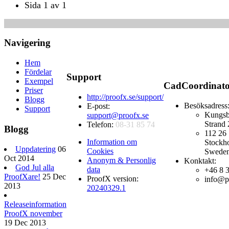
Sida 1 av 1
Navigering
Hem
Fördelar
Support
Exempel
CadCoordinat
Priser
http://proofx.se/support/
Blogg
Besöksadress
E-post:
Support
Kungsb
support@proofx.se
Strand 
Telefon:
08-31 85 74
Blogg
112 26
Information om
Stockh
Uppdatering
06
Cookies
Swede
Oct 2014
Anonym & Personlig
Konktakt:
God Jul alla
data
+46 8 
ProofXare!
25 Dec
ProofX version:
info@p
2013
20240329.1
Releaseinformation
ProofX november
19 Dec 2013