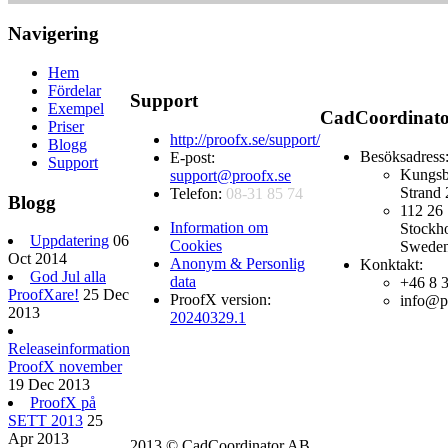
Navigering
Hem
Fördelar
Support
Exempel
CadCoordinat
Priser
http://proofx.se/support/
Blogg
Besöksadress
E-post:
Support
Kungsb
support@proofx.se
Strand 
Telefon:
08-31 85 74
Blogg
112 26
Information om
Stockh
Uppdatering
06
Cookies
Swede
Oct 2014
Anonym & Personlig
Konktakt:
God Jul alla
data
+46 8 
ProofXare!
25 Dec
ProofX version:
info@p
2013
20240329.1
Releaseinformation
ProofX november
19 Dec 2013
ProofX på
SETT 2013
25
Apr 2013
2013 © CadCoordinator AB